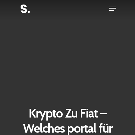
Skip
Menu
to
Close
main
Menu
content
Krypto Zu Fiat –
Welches portal für