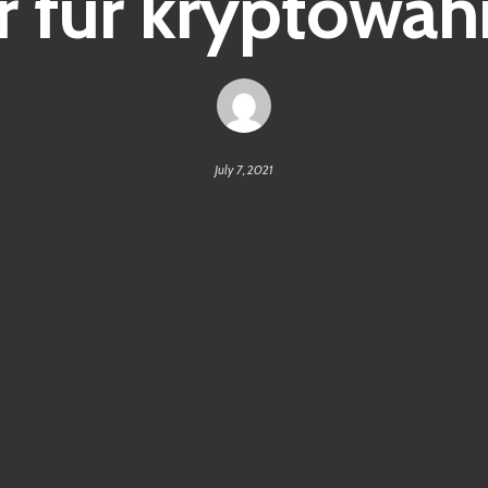
r für kryptowä
July 7, 2021