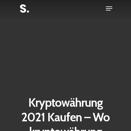
Skip
Menu
to
Close
main
Menu
content
Kryptowährung
2021 Kaufen – Wo