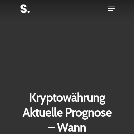
Skip
Menu
to
Close
main
Menu
content
Kryptowährung
Aktuelle Prognose
– Wann