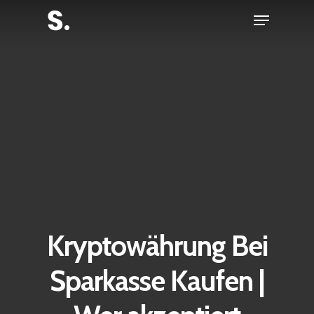
Skip
Menu
to
Close
main
Menu
content
Kryptowährung Bei
Sparkasse Kaufen |