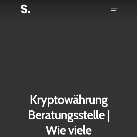
Skip
Menu
to
Close
main
Menu
content
Kryptowährung
Beratungsstelle |
Wie viele