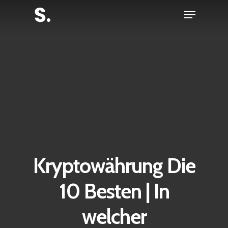
Skip
Menu
to
Close
main
Menu
content
Kryptowährung Die
10 Besten | In
welcher