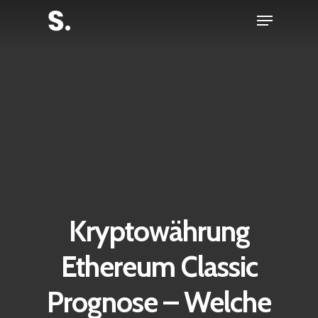
Skip
Menu
to
Close
main
Menu
content
Kryptowährung
Ethereum Classic
Prognose – Welche