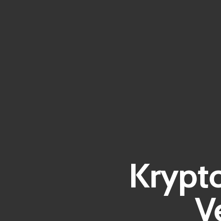
Krypt
V