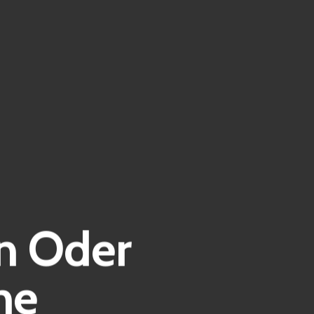
n Oder
he