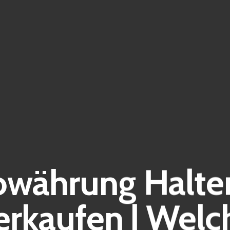
owährung Halte
erkaufen | Welc