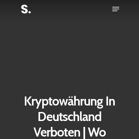
Skip
Menu
to
Close
main
Menu
content
Kryptowährung In
Deutschland
Verboten | Wo