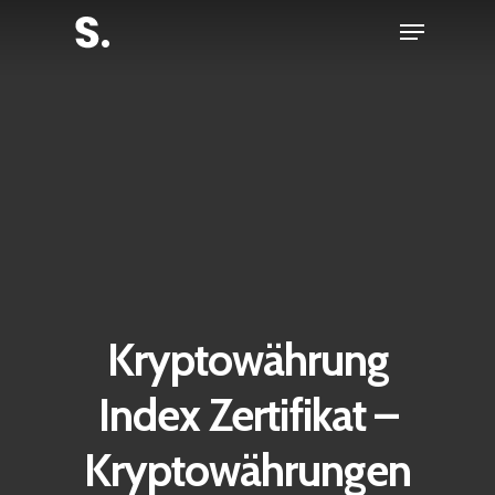
Skip
Menu
to
Close
main
Menu
content
Kryptowährung
Index Zertifikat –
Kryptowährungen