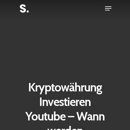
Skip
Menu
to
Close
main
Menu
content
Kryptowährung
Investieren
Youtube – Wann