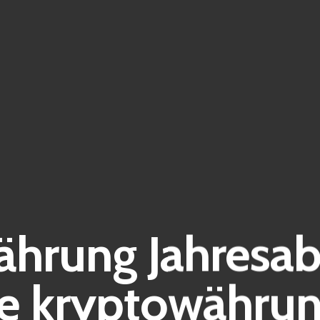
hrung Jahresab
le kryptowährun