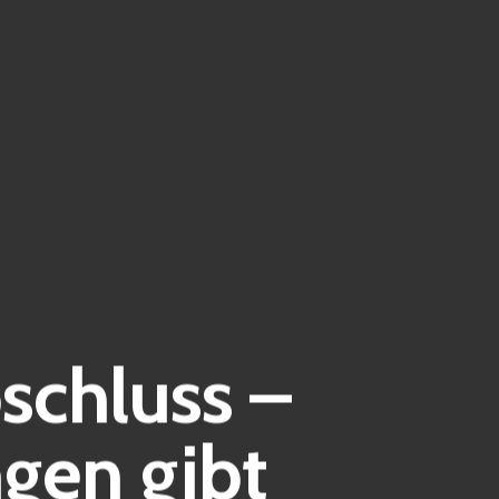
schluss –
gen gibt