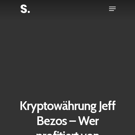
Skip
Menu
to
Close
main
Menu
content
Kryptowährung Jeff
Bezos – Wer