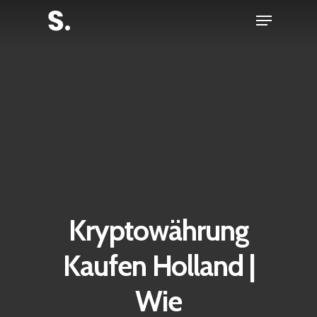
Skip
Menu
to
Close
main
Menu
content
Kryptowährung
Kaufen Holland |
Wie