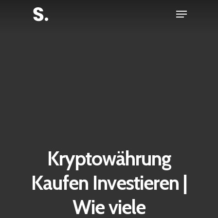
Skip
Menu
to
Close
main
Menu
content
Kryptowährung
Kaufen Investieren |
Wie viele