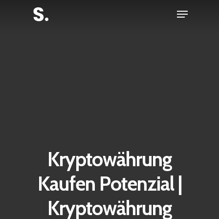
Skip
Menu
to
Close
main
Menu
content
Kryptowährung
Kaufen Potenzial |
Kryptowährung