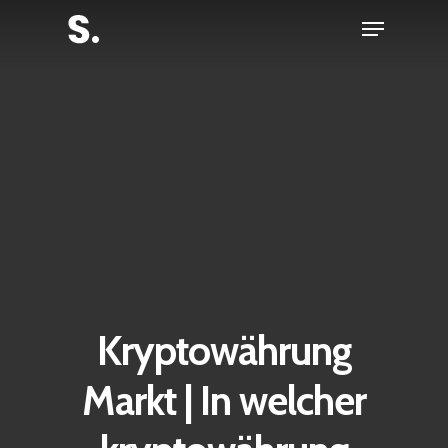
Skip
Menu
to
Close
main
Menu
content
Kryptowährung
Markt | In welcher