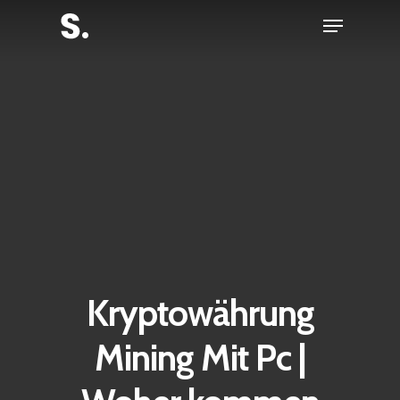
Skip
Menu
to
Close
main
Menu
content
Kryptowährung
Mining Mit Pc |