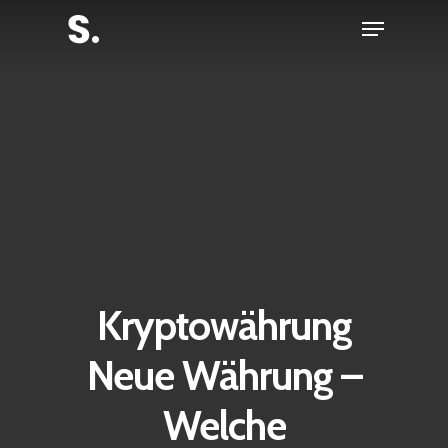
Skip
Menu
to
Close
main
Menu
content
Kryptowährung
Neue Währung –
Welche