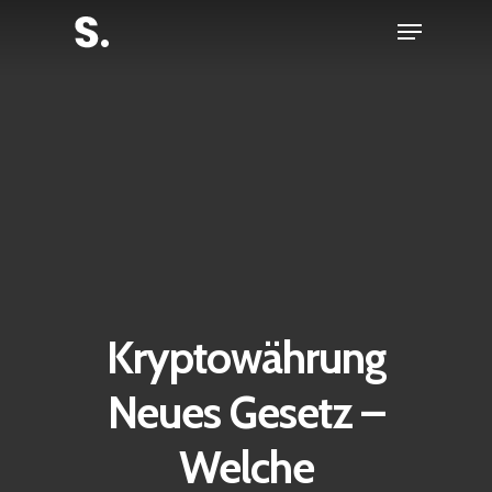
Skip
Menu
to
Close
main
Menu
content
Kryptowährung
Neues Gesetz –
Welche