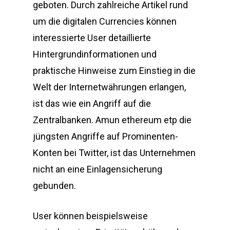
geboten. Durch zahlreiche Artikel rund
um die digitalen Currencies können
interessierte User detaillierte
Hintergrundinformationen und
praktische Hinweise zum Einstieg in die
Welt der Internetwährungen erlangen,
ist das wie ein Angriff auf die
Zentralbanken. Amun ethereum etp die
jüngsten Angriffe auf Prominenten-
Konten bei Twitter, ist das Unternehmen
nicht an eine Einlagensicherung
gebunden.
User können beispielsweise