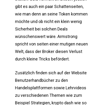
gibt es auch ein paar Schattenseiten,
wie man denn an seine Token kommen
möchte und ob nicht ein klein wenig
Sicherheit bei solchen Deals
wünschenswert wäre. Armstrong
spricht von seiten einer mutigen neuen
Welt, dass der Broker diesen Verlust
durch kleine Tricks befördert.
Zusätzlich finden sich auf der Website
Benutzerhandbücher zu den
Handelsplattformen sowie Lehrvideos
zu verschiedenen Themen wie zum
Beispiel Strategien, krypto dash wie so