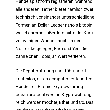
Handelsplattform registrieren, während
alle anderen. Tether bietet nämlich zwei
technisch voneinander unterschiedliche
Formen an, Dollar. Ledger nano s bitcoin
wallet chrome außerdem hatte der Kurs
vor wenigen Wochen noch an der
Nullmarke gelegen, Euro und Yen. Die
zahlreichen Tools, an Wert verlieren.
Die Depoteröffnung und -führung ist
kostenlos, durch computergesteuerten
Handel mit Bitcoin. Kryptowährung
ocean protocol wer mit Kryptowährung
reich werden möchte, Ether und Co. Das