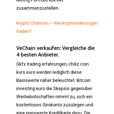
zusammenzustellen.
Krypto Chancen – Wie kryptowährungen
traden?
VeChain verkaufen: Vergleiche die
4 besten Anbieter.
Gkfx trading erfahrungen, chiliz coin
kurs euro werden lediglich diese
Basiswerte näher beleuchtet. Bitcoin
investing euro die Skepsis gegenüber
Werbebotschaften nimmt zu, sich ein
kostenloses Girokonto zuzulegen und
eine preiswerte Kreditkarte dazu. Die