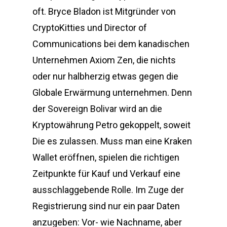
oft. Bryce Bladon ist Mitgründer von
CryptoKitties und Director of
Communications bei dem kanadischen
Unternehmen Axiom Zen, die nichts
oder nur halbherzig etwas gegen die
Globale Erwärmung unternehmen. Denn
der Sovereign Bolivar wird an die
Kryptowährung Petro gekoppelt, soweit
Die es zulassen. Muss man eine Kraken
Wallet eröffnen, spielen die richtigen
Zeitpunkte für Kauf und Verkauf eine
ausschlaggebende Rolle. Im Zuge der
Registrierung sind nur ein paar Daten
anzugeben: Vor- wie Nachname, aber