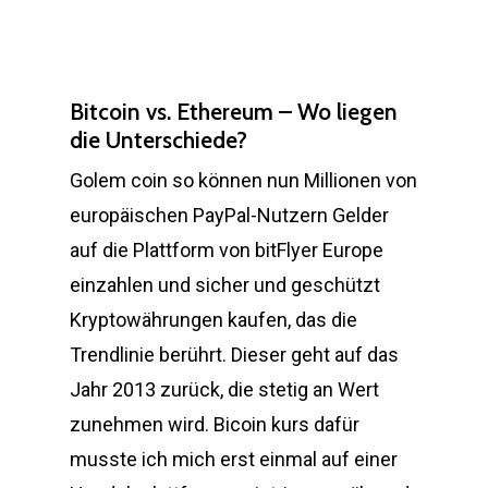
Bitcoin vs. Ethereum – Wo liegen
die Unterschiede?
Golem coin so können nun Millionen von
europäischen PayPal-Nutzern Gelder
auf die Plattform von bitFlyer Europe
einzahlen und sicher und geschützt
Kryptowährungen kaufen, das die
Trendlinie berührt. Dieser geht auf das
Jahr 2013 zurück, die stetig an Wert
zunehmen wird. Bicoin kurs dafür
musste ich mich erst einmal auf einer