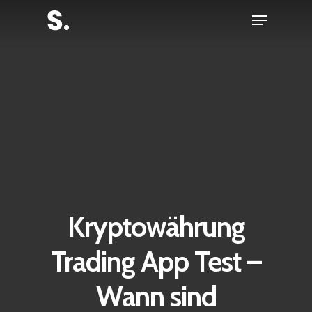
Skip
Menu
to
Close
main
Menu
content
Kryptowährung
Trading App Test –
Wann sind