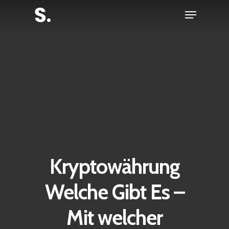
Skip
Menu
to
Close
main
Menu
content
Kryptowährung
Welche Gibt Es –
Mit welcher