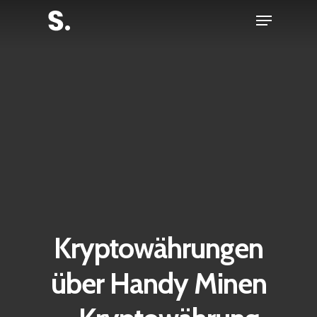
Skip
Menu
to
Close
main
Menu
content
Kryptowährungen
über Handy Minen