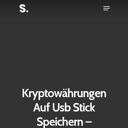
Skip
Menu
to
Close
main
Menu
content
Kryptowährungen
Auf Usb Stick
Speichern –