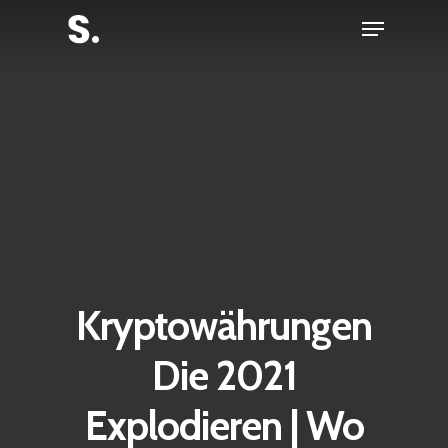
Skip
Menu
to
Close
main
Menu
content
Kryptowährungen
Die 2021
Explodieren | Wo