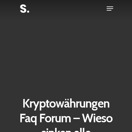
Skip
Menu
to
Close
main
Menu
content
Kryptowährungen
Faq Forum – Wieso