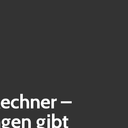
echner –
gen gibt