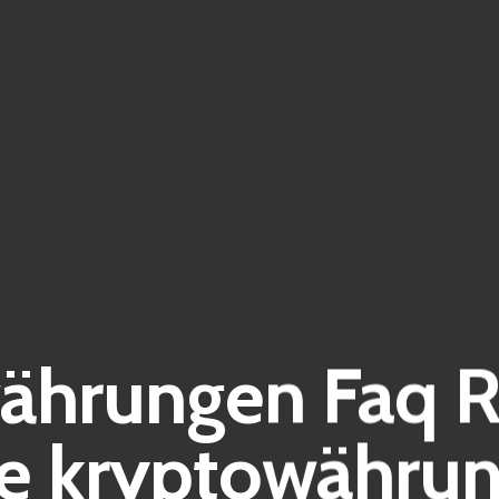
ährungen Faq R
le kryptowährun