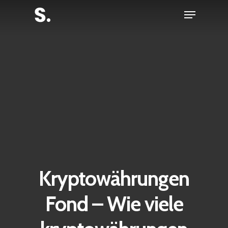
Skip
Menu
to
Close
main
Menu
content
Kryptowährungen
Fond – Wie viele