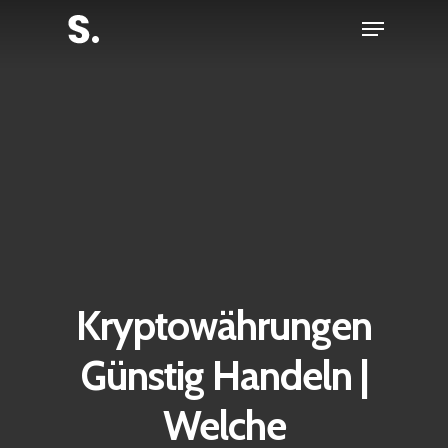
Skip
Menu
to
Close
main
Menu
content
Kryptowährungen
Günstig Handeln |
Welche