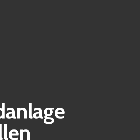
danlage
llen