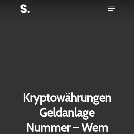
Skip
Menu
to
Close
main
Menu
content
Kryptowährungen
Geldanlage
Nummer – Wem