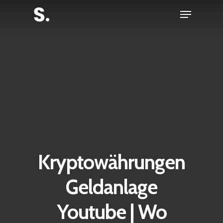
Skip
Menu
to
Close
main
Menu
content
Kryptowährungen
Geldanlage
Youtube | Wo