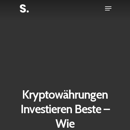
Skip
Menu
to
Close
main
Menu
content
Kryptowährungen
Investieren Beste –
Wie