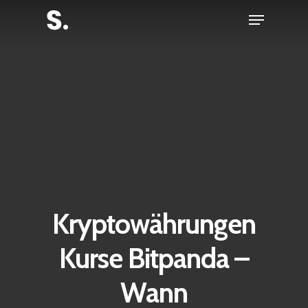
Skip
Menu
to
Close
main
Menu
content
Kryptowährungen
Kurse Bitpanda –
Wann