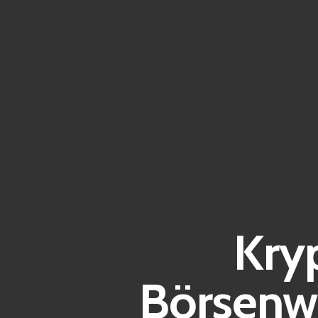
Kry
Börsenw