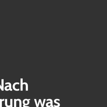
Nach
rung was