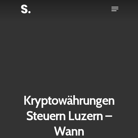
Skip
Menu
to
Close
main
Menu
content
Kryptowährungen
Steuern Luzern –
Wann