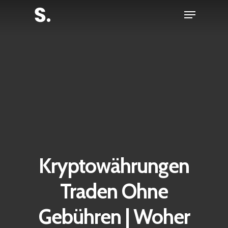
Skip
Menu
to
Close
main
Menu
content
Kryptowährungen
Traden Ohne
Gebühren | Woher