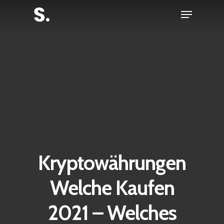
Skip
Menu
to
Close
main
Menu
content
Kryptowährungen
Welche Kaufen
2021 – Welches