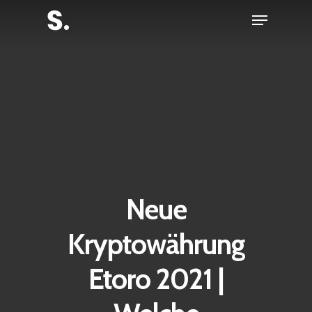
Skip
Menu
to
Close
main
Menu
content
Neue
Kryptowährung
Etoro 2021 |