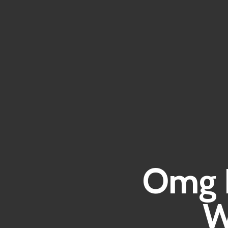
Omg K
W