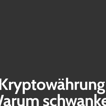
ryptowährung 
arum schwank