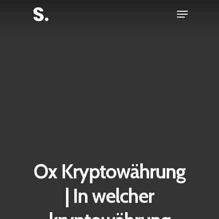
Skip
Menu
to
Close
main
Menu
content
Ox Kryptowährung
| In welcher