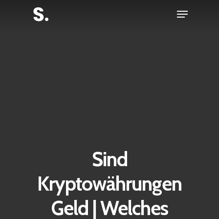
Skip
Menu
to
Close
main
Menu
content
Sind
Kryptowährungen
Geld | Welches