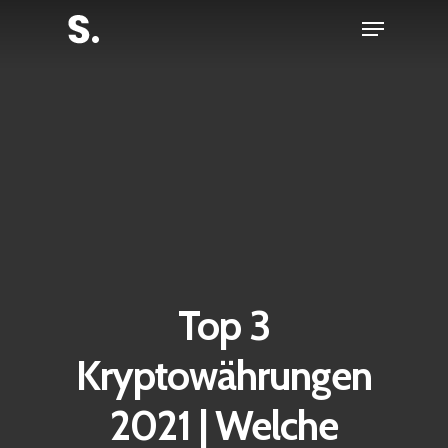
Skip
Menu
to
Close
main
Menu
content
Top 3
Kryptowährungen
2021 | Welche