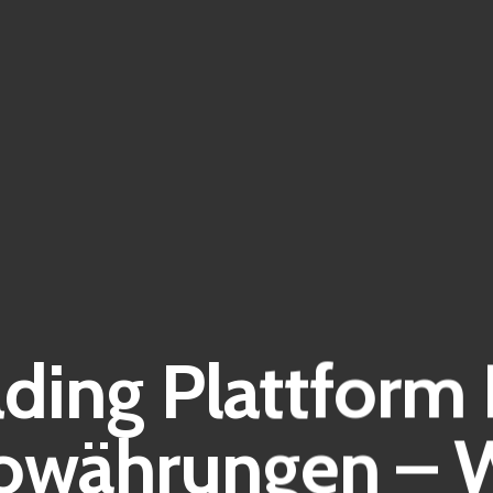
ading Plattform 
owährungen –