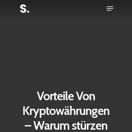
Skip
Menu
to
Close
main
Menu
content
Vorteile Von
Kryptowährungen
– Warum stürzen