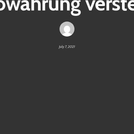
owährung verst
July 7, 2021