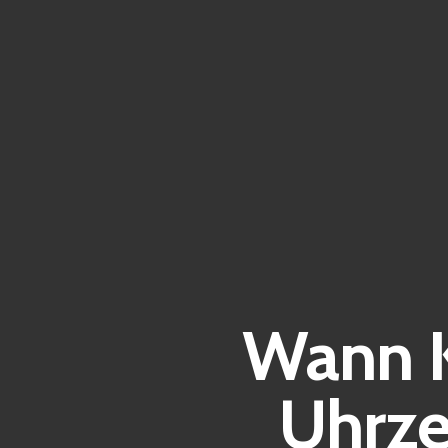
Wann 
Uhrzei