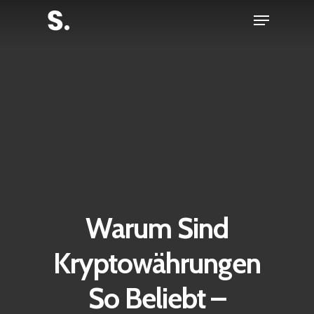
Skip
Menu
to
Close
main
Menu
content
Warum Sind
Kryptowährungen
So Beliebt –